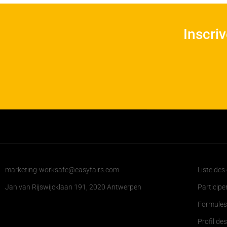
Inscri
marketing-worksafe@easyfairs.com
Liste des
Jan van Rijswijcklaan 191, 2020 Antwerpen
Participe
Formules
Profil des