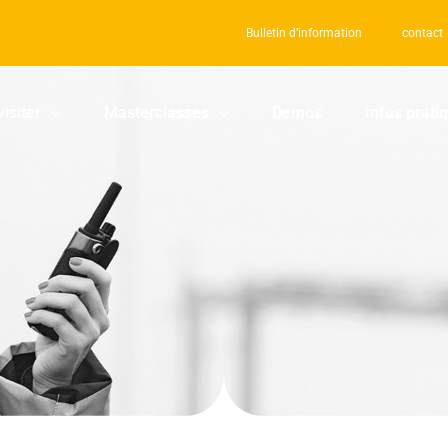
Bulletin d’information
contact
visiter
Masterclasses
Demos
Infos prati