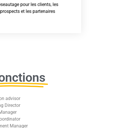
éseautage pour les clients, les
prospects et les partenaires
onctions
on advisor
g Director
 Manager
oordinator
ment Manager