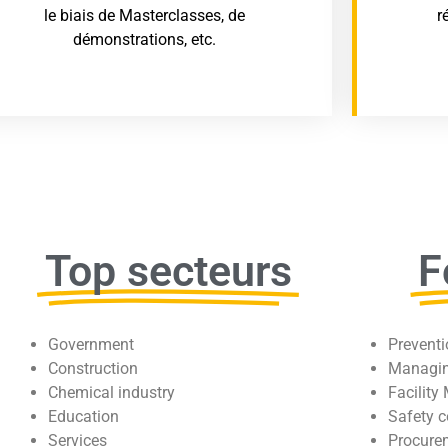
le biais de Masterclasses, de
r
démonstrations, etc.
Top secteurs
F
Government
Preventi
Construction
Managin
Chemical industry
Facility
Education
Safety c
Services
Procure