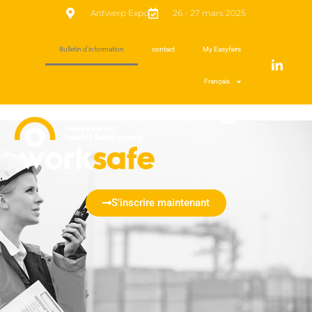
Antwerp Expo
26 - 27 mars 2025
Bulletin d’information
contact
My Easyfairs
Français
S'inscrire maintenant