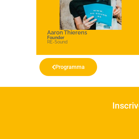
Aaron Thierens
Founder
RE-Sound
Programma
Inscri