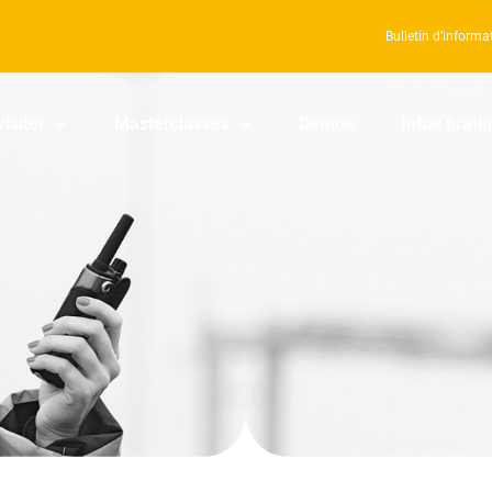
Bulletin d’informa
visiter
Masterclasses
Demos
Infos prati