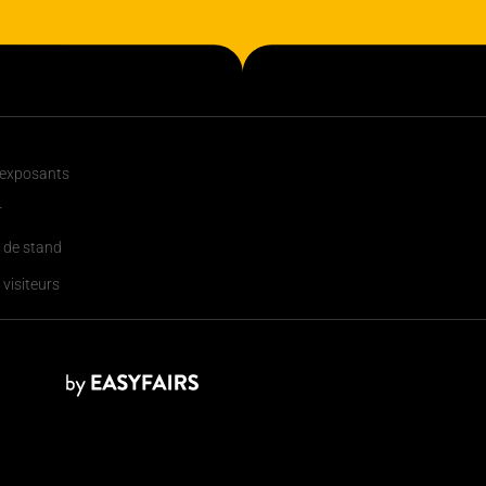
 exposants
r
 de stand
 visiteurs