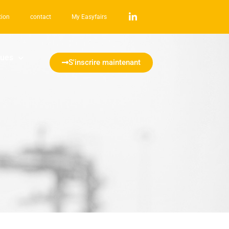
tion
contact
My Easyfairs
ques
S'inscrire maintenant