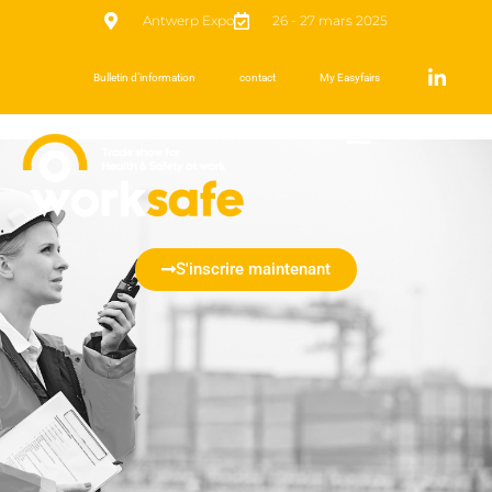
Antwerp Expo
26 - 27 mars 2025
Bulletin d’information
contact
My Easyfairs
S'inscrire maintenant