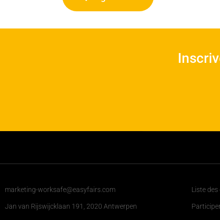
Inscri
marketing-worksafe@easyfairs.com
Liste des
Jan van Rijswijcklaan 191, 2020 Antwerpen
Participe