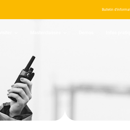
Bulletin d’informa
visiter
Masterclasses
Demos
Infos prati