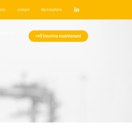
tion
contact
My Easyfairs
ques
S'inscrire maintenant