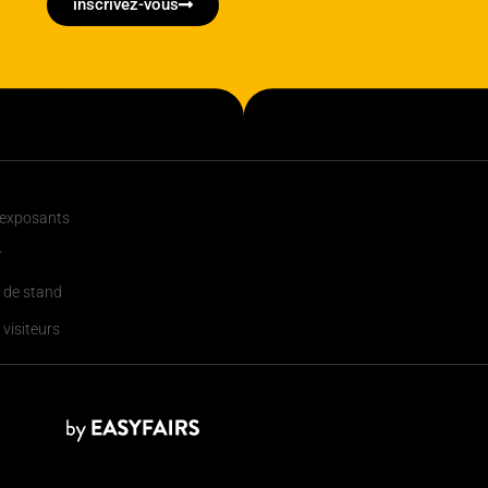
inscrivez-vous
 exposants
r
 de stand
 visiteurs