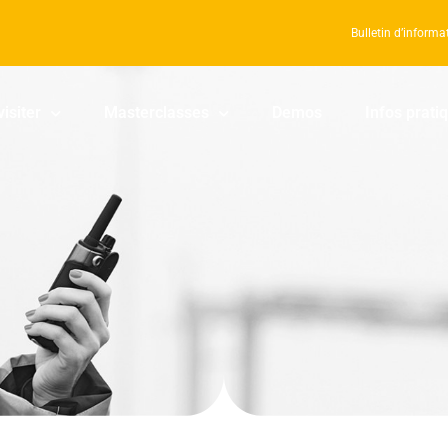
Bulletin d’informa
visiter
Masterclasses
Demos
Infos prati