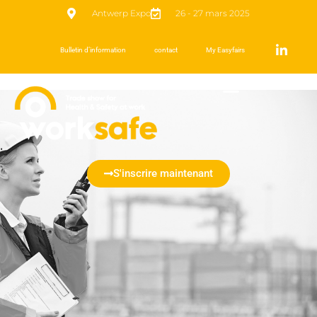
Antwerp Expo
26 - 27 mars 2025
Bulletin d’information
contact
My Easyfairs
S'inscrire maintenant