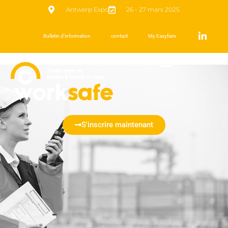
Antwerp Expo
26 - 27 mars 2025
Bulletin d’information
contact
My Easyfairs
S'inscrire maintenant