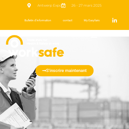
Antwerp Expo
26 - 27 mars 2025
Bulletin d’information
contact
My Easyfairs
S'inscrire maintenant