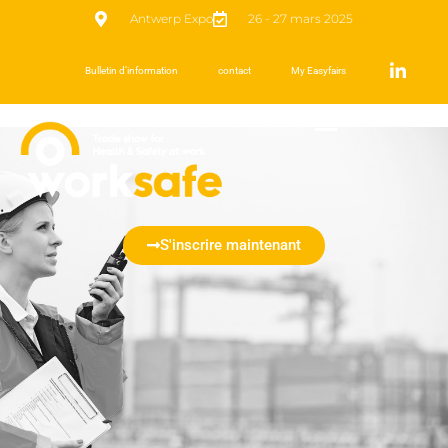
Antwerp Expo
26 - 27 mars 2025
Bulletin d’information
contact
My Easyfairs
S'inscrire maintenant