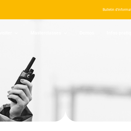
Bulletin d’informa
visiter
Masterclasses
Demos
Infos prati