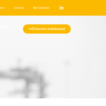
tion
contact
My Easyfairs
ques
S'inscrire maintenant