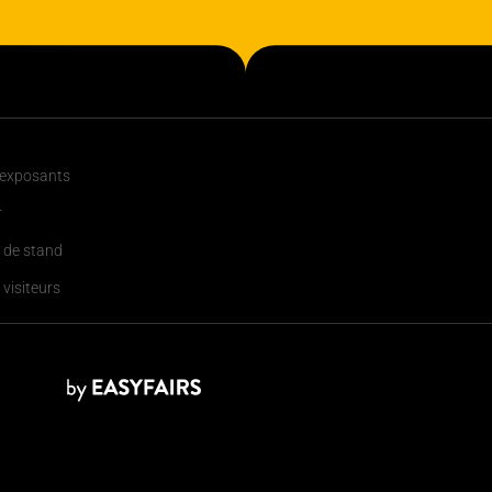
 exposants
r
 de stand
 visiteurs