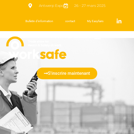
Antwerp Expo
26 - 27 mars 2025
Bulletin d’information
contact
My Easyfairs
S'inscrire maintenant