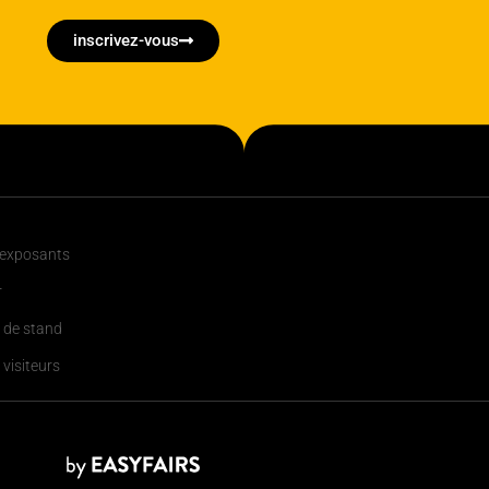
inscrivez-vous
 exposants
r
 de stand
 visiteurs