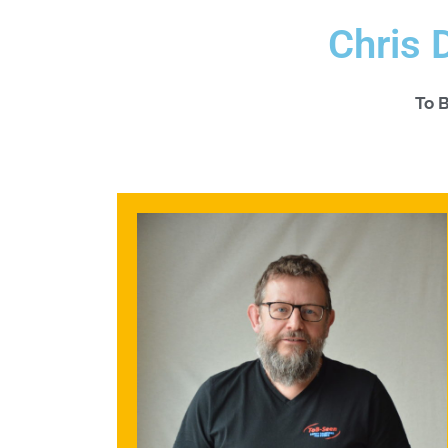
Chris 
To 