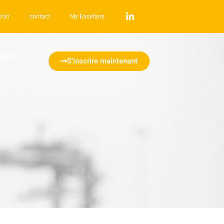
tion
contact
My Easyfairs
ques
S'inscrire maintenant