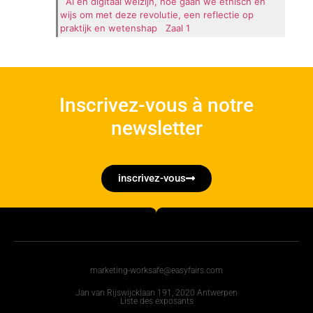
AI en digitaal welzijn, hoe gaan we ethisch en
wijs om met deze revolutie, een reflectie op
praktijk en wetenshap
Zaal 1
Inscrivez-vous à notre
newsletter
inscrivez-vous
marketing-worksafe@easyfairs.com
Jan van Rijswijcklaan 191, 2020 Antwerpen
Liste des exposants