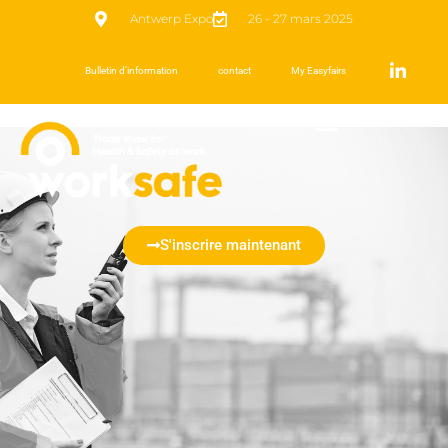
Antwerp Expo
26 - 27 mars 2025
Bulletin d’information
contact
My Easyfairs
S'inscrire maintenant