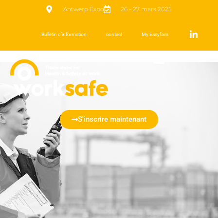
Antwerp Expo
26 - 27 mars 2025
Bulletin d’information
contact
My Easyfairs
S'inscrire maintenant