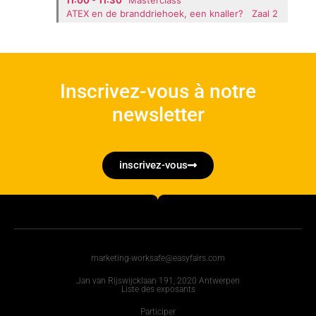
ATEX en de branddriehoek, een knaller?
Zaal 2
Inscrivez-vous à notre
newsletter
inscrivez-vous
marketing-worksafe@easyfairs.com
Jan van Rijswijcklaan 191, 2020 Antwerpen
Liste des exposants
Participer