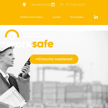
Antwerp Expo
26 - 27 mars 2025
Bulletin d’information
contact
My Easyfairs
S'inscrire maintenant