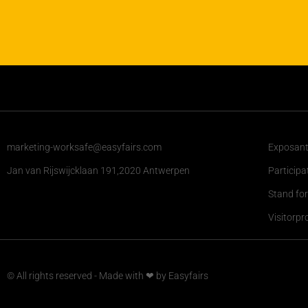
marketing-worksafe@easyfairs.com
Exposante
Jan van Rijswijcklaan 191,2020 Antwerpen
Participa
Stand fo
Visitorpro
© All rights reserved - Made with ❤ by Easyfairs