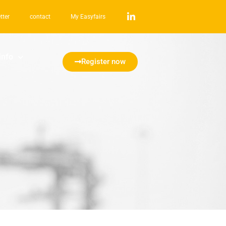
tter
contact
My Easyfairs
info
Register now