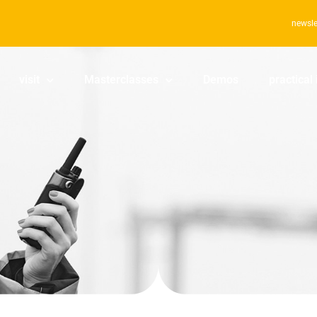
newsle
visit
Masterclasses
Demos
practical 