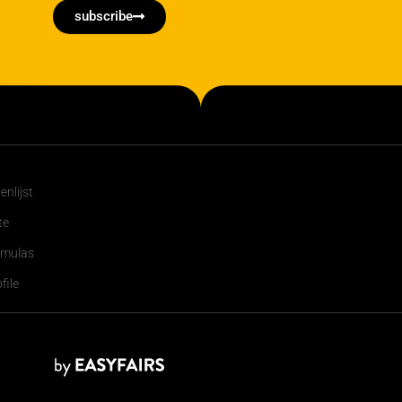
subscribe
nlijst
te
rmulas
file