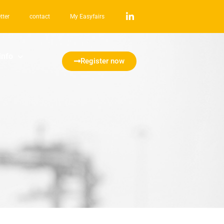
tter
contact
My Easyfairs
info
Register now