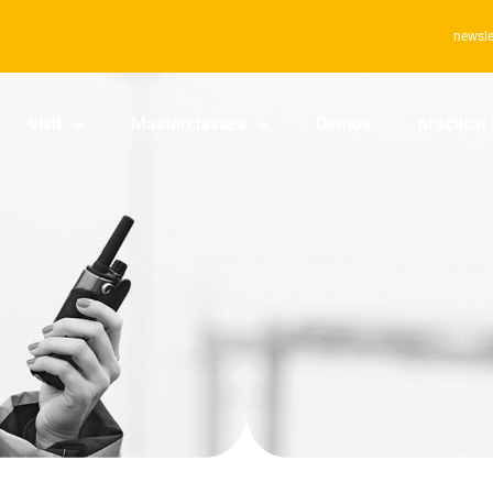
newsle
visit
Masterclasses
Demos
practical 