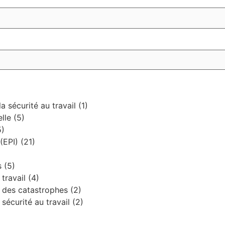
a sécurité au travail
(1)
elle
(5)
5)
 (EPI)
(21)
es
(5)
 travail
(4)
on des catastrophes
(2)
a sécurité au travail
(2)