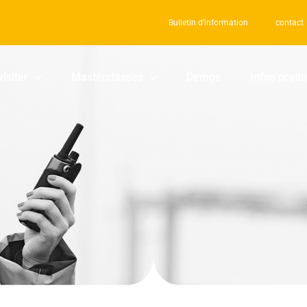
Bulletin d’information
contact
visiter
Masterclasses
Demos
Infos prati