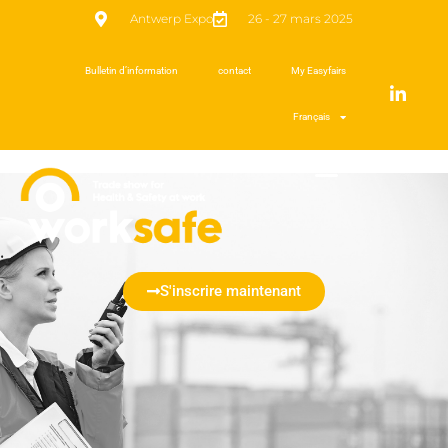
Antwerp Expo
26 - 27 mars 2025
Bulletin d’information
contact
My Easyfairs
Français
S'inscrire maintenant