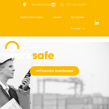
Antwerp Expo
26 - 27 mars 2025
Bulletin d’information
contact
My Easyfairs
Français
S'inscrire maintenant