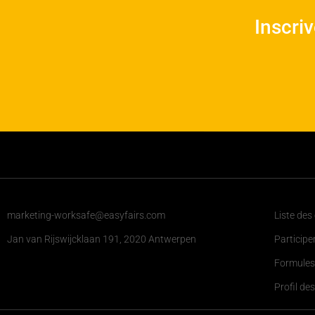
Inscri
marketing-worksafe@easyfairs.com
Liste des
Jan van Rijswijcklaan 191, 2020 Antwerpen
Participe
Formules
Profil des