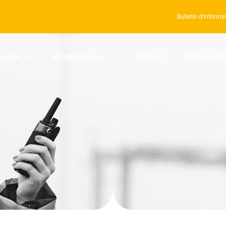
Bulletin d’informa
visiter
Masterclasses
Demos
Infos prati