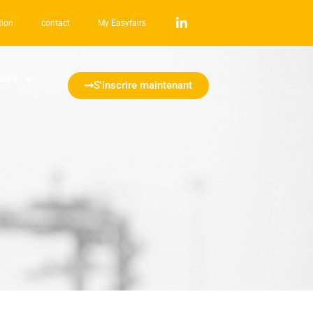
tion
contact
My Easyfairs
ques
S'inscrire maintenant