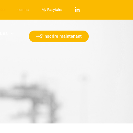
tion
contact
My Easyfairs
ques
S'inscrire maintenant