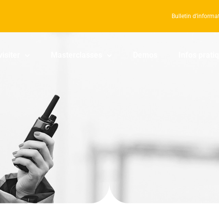
Bulletin d’informa
visiter
Masterclasses
Demos
Infos prati