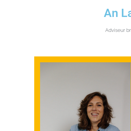
An L
Adviseur br