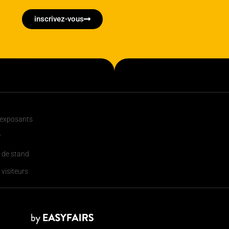
inscrivez-vous
 exposants
r
 de stand
 visiteurs