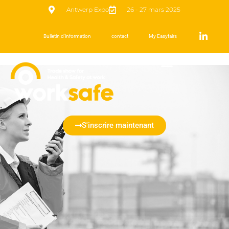
Antwerp Expo
26 - 27 mars 2025
Bulletin d’information
contact
My Easyfairs
S'inscrire maintenant