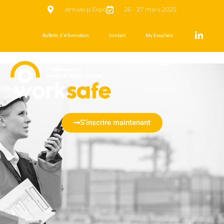
Antwerp Expo
26 - 27 mars 2025
Bulletin d’information
contact
My Easyfairs
S'inscrire maintenant