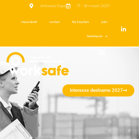
Antwerp Expo
17 - 18 maart 2027
nieuwsbrief
contact
My Easyfairs
jobs
Nederlands
Interesse deelname 2027