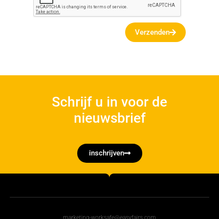
Verzenden
Schrijf u in voor de
nieuwsbrief
inschrijven
marketing-worksafe@easyfairs.com