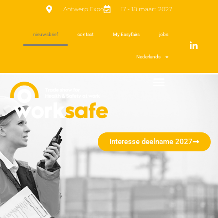
Antwerp Expo
17 - 18 maart 2027
nieuwsbrief
contact
My Easyfairs
jobs
Nederlands
Interesse deelname 2027