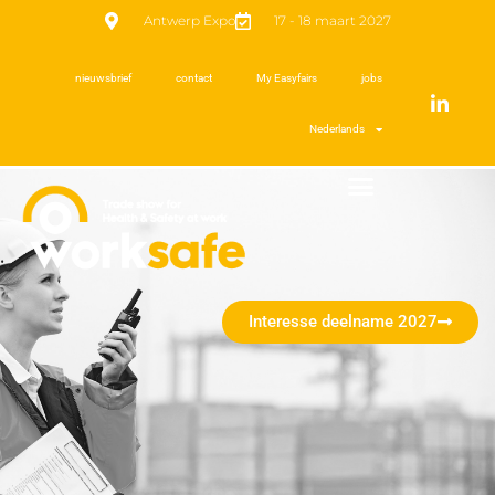
Antwerp Expo
17 - 18 maart 2027
nieuwsbrief
contact
My Easyfairs
jobs
Nederlands
Interesse deelname 2027