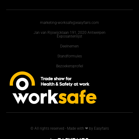
marketing-worksafe@easyfairs.com
Jan van Rijswijcklaan 191, 2020 Antwerpen
Exposantenlijst
Deelnemen
Standformules
Bezoekersprofiel
© All rights reserved - Made with ❤ by Easyfairs