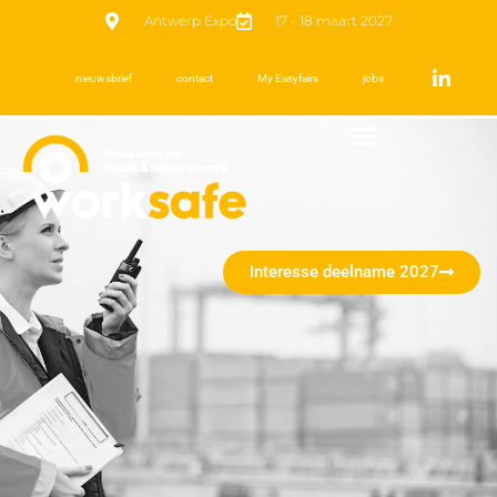
Antwerp Expo
17 - 18 maart 2027
nieuwsbrief
contact
My Easyfairs
jobs
Interesse deelname 2027