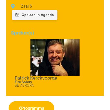
Zaal 5
Spreker(s)
Patrick Kerckvoorde
Fire Safety
SE AEROPA
Programma