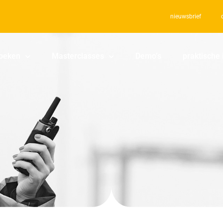
nieuwsbrief
oeken
Masterclasses
Demo’s
praktische 