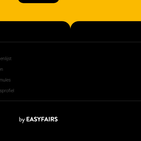
nlijst
en
mules
profiel