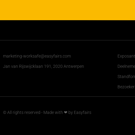
marketing-worksafe@easyfairs.com
Exposante
Jan van Rijswijcklaan 191, 2020 Antwerpen
Deelnem
Standfor
Bezoekers
© All rights reserved - Made with ❤ by Easyfairs