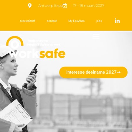
Antwerp Expo
17 - 18 maart 2027
nieuwsbrief
contact
My Easyfairs
jobs
Interesse deelname 2027