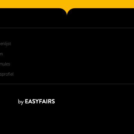
nlijst
en
mules
profiel