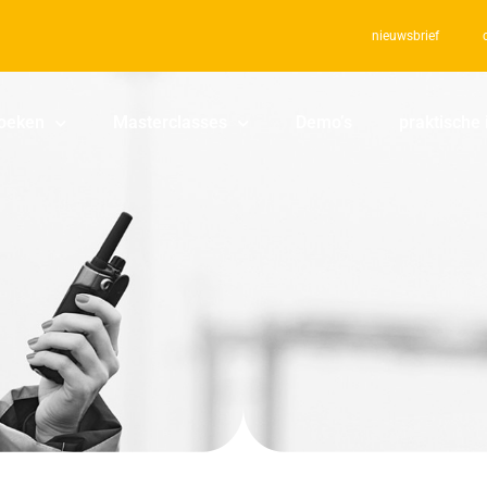
nieuwsbrief
oeken
Masterclasses
Demo’s
praktische 