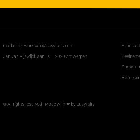
marketing-worksafe@easyfairs.com
Exposante
Jan van Rijswijcklaan 191, 2020 Antwerpen
Deelnem
Standfor
Bezoekers
© All rights reserved - Made with ❤ by Easyfairs