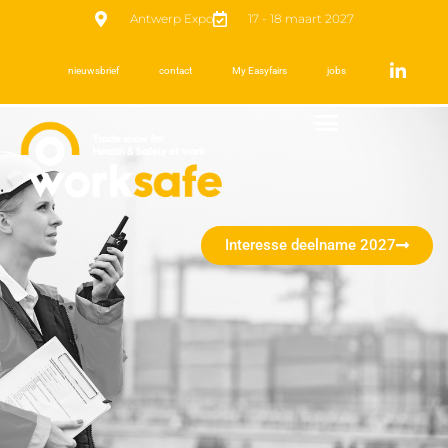
Antwerp Expo
17 - 18 maart 2027
nieuwsbrief
contact
My Easyfairs
jobs
Interesse deelname 2027