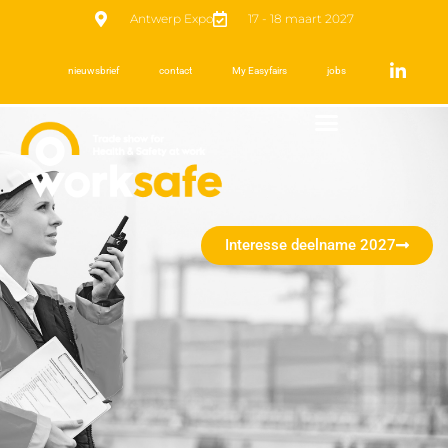
Antwerp Expo
17 - 18 maart 2027
nieuwsbrief
contact
My Easyfairs
jobs
Interesse deelname 2027