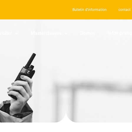
Bulletin d’information
contact
visiter
Masterclasses
Demos
Infos prati