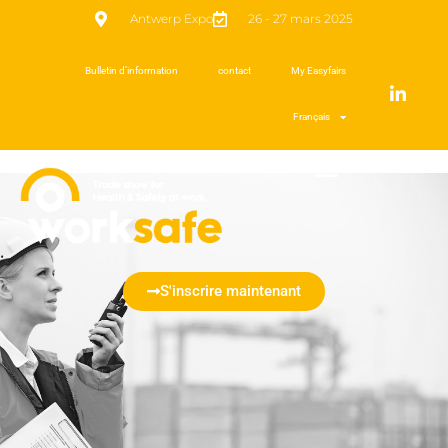
Antwerp Expo
26 - 27 mars 2025
Bulletin d’information
contact
My Easyfairs
Français
S'inscrire maintenant