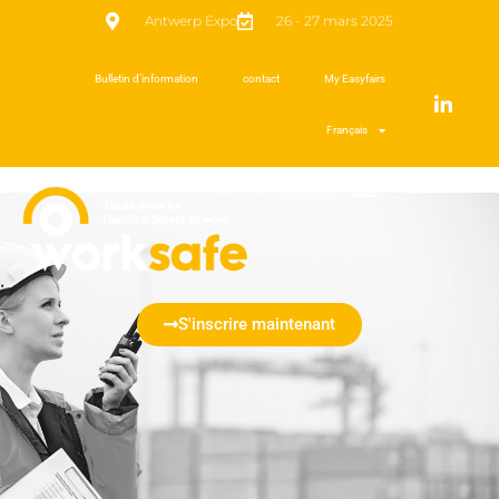
Antwerp Expo
26 - 27 mars 2025
Bulletin d’information
contact
My Easyfairs
Français
S'inscrire maintenant