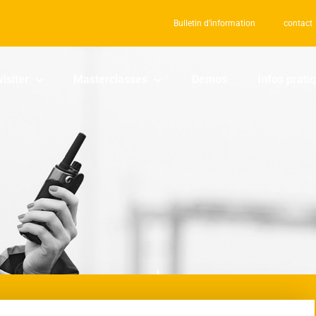
Bulletin d’information
contact
visiter
Masterclasses
Demos
Infos prati