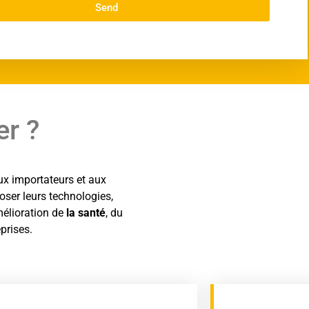
Send
er ?
ux importateurs et aux
ser leurs technologies,
mélioration de
la santé
, du
prises.