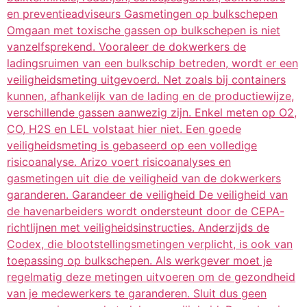
en preventieadviseurs Gasmetingen op bulkschepen
Omgaan met toxische gassen op bulkschepen is niet
vanzelfsprekend. Vooraleer de dokwerkers de
ladingsruimen van een bulkschip betreden, wordt er een
veiligheidsmeting uitgevoerd. Net zoals bij containers
kunnen, afhankelijk van de lading en de productiewijze,
verschillende gassen aanwezig zijn. Enkel meten op O2,
CO, H2S en LEL volstaat hier niet. Een goede
veiligheidsmeting is gebaseerd op een volledige
risicoanalyse. Arizo voert risicoanalyses en
gasmetingen uit die de veiligheid van de dokwerkers
garanderen. Garandeer de veiligheid De veiligheid van
de havenarbeiders wordt ondersteunt door de CEPA-
richtlijnen met veiligheidsinstructies. Anderzijds de
Codex, die blootstellingsmetingen verplicht, is ook van
toepassing op bulkschepen. Als werkgever moet je
regelmatig deze metingen uitvoeren om de gezondheid
van je medewerkers te garanderen. Sluit dus geen