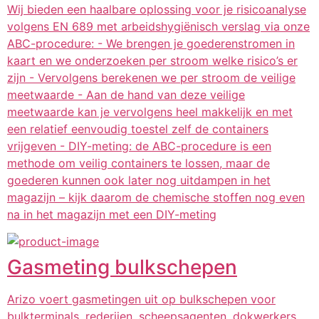
Wij bieden een haalbare oplossing voor je risicoanalyse
volgens EN 689 met arbeidshygiënisch verslag via onze
ABC-procedure: - We brengen je goederenstromen in
kaart en we onderzoeken per stroom welke risico’s er
zijn - Vervolgens berekenen we per stroom de veilige
meetwaarde - Aan de hand van deze veilige
meetwaarde kan je vervolgens heel makkelijk en met
een relatief eenvoudig toestel zelf de containers
vrijgeven - DIY-meting: de ABC-procedure is een
methode om veilig containers te lossen, maar de
goederen kunnen ook later nog uitdampen in het
magazijn – kijk daarom de chemische stoffen nog even
na in het magazijn met een DIY-meting
Gasmeting bulkschepen
Arizo voert gasmetingen uit op bulkschepen voor
bulkterminals, rederijen, scheepsagenten, dokwerkers