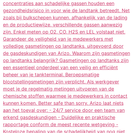
concentraties aan schadelijke gassen houden een
gezondheidsrisico in voor wie de landtank betreedt. Net
zoals bij bulkschepen kunnen, afhankelijk van de lading
en de productiewijze, verschillende gassen aanwezig
zijn. Enkel meten op O2, CO, H2S en LEL volstaat niet.
Garandeer de veiligheid van je medewerkers met
volledige gasmetingen op landtanks, uitgevoerd door
de gasdeskundigen van Arizo. Waarom zijn gasmetingen
op landtanks belangrijk? Gasmetingen op landtanks zijn
een essentieel onderdeel van een veilig en efficiënt
beheer van je tankterminal. Beroepsmatige
blootstellingsmetingen zijn verplicht. Als werkgever
moet je de regelmatig metingen uitvoeren van de
chemische stoffen waarmee je medewerkers in contact
kunnen komen. Better safe than sorry. Arizo laat niets
aan het toeval over: - 24/7 service door een team van
erkend gasdeskundigen - Duidelijke en praktische
rapportage conform de meest recente wetgeving -
Kosteloze bepaling van de schadelijkheid van nog niet