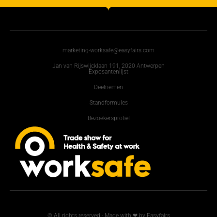
marketing-worksafe@easyfairs.com
Jan van Rijswijcklaan 191, 2020 Antwerpen
Exposantenlijst
Deelnemen
Standformules
Bezoekersprofiel
© All rights reserved - Made with ❤ by Easyfairs