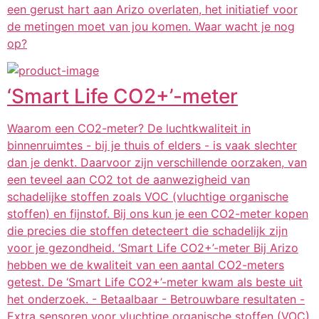
een gerust hart aan Arizo overlaten, het initiatief voor
de metingen moet van jou komen. Waar wacht je nog
op?
‘Smart Life CO2+’-meter
Waarom een CO2-meter? De luchtkwaliteit in
binnenruimtes - bij je thuis of elders - is vaak slechter
dan je denkt. Daarvoor zijn verschillende oorzaken, van
een teveel aan CO2 tot de aanwezigheid van
schadelijke stoffen zoals VOC (vluchtige organische
stoffen) en fijnstof. Bij ons kun je een CO2-meter kopen
die precies die stoffen detecteert die schadelijk zijn
voor je gezondheid. ‘Smart Life CO2+’-meter Bij Arizo
hebben we de kwaliteit van een aantal CO2-meters
getest. De ‘Smart Life CO2+’-meter kwam als beste uit
het onderzoek. - Betaalbaar - Betrouwbare resultaten -
Extra sensoren voor vluchtige organische stoffen (VOC)