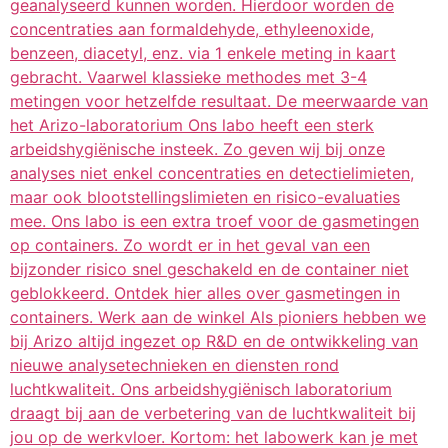
geanalyseerd kunnen worden. Hierdoor worden de
concentraties aan formaldehyde, ethyleenoxide,
benzeen, diacetyl, enz. via 1 enkele meting in kaart
gebracht. Vaarwel klassieke methodes met 3-4
metingen voor hetzelfde resultaat. De meerwaarde van
het Arizo-laboratorium Ons labo heeft een sterk
arbeidshygiënische insteek. Zo geven wij bij onze
analyses niet enkel concentraties en detectielimieten,
maar ook blootstellingslimieten en risico-evaluaties
mee. Ons labo is een extra troef voor de gasmetingen
op containers. Zo wordt er in het geval van een
bijzonder risico snel geschakeld en de container niet
geblokkeerd. Ontdek hier alles over gasmetingen in
containers. Werk aan de winkel Als pioniers hebben we
bij Arizo altijd ingezet op R&D en de ontwikkeling van
nieuwe analysetechnieken en diensten rond
luchtkwaliteit. Ons arbeidshygiënisch laboratorium
draagt bij aan de verbetering van de luchtkwaliteit bij
jou op de werkvloer. Kortom: het labowerk kan je met