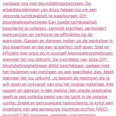
vandaag nog met blootstellingsmetingen. De
arbeidshygiënisten van Arizo helpen jou om een
gezonde luchtkwaliteit te waarborgen. DIY-
blootstellingsmetingen Een goede luchtkwaliteit
beschermt je collega’s, vermijdt klachten, vermindert
werkverzuim en verhoogt de efficiëntie op de
werkvloer. Gassen en dampen meten op de werkvloer is
dus essentieel en dat kan je perfect zelf doen. Snel en
efficiënt met onze do-it-yourself blootstellingsmetingen
wanneer het jou uitkomt. De voordelen van onze DIY-
blootstellingsmetingen Altijd beschikbaar: gedaan met
het inplannen van metingen op een specifieke dag. Meet
wanneer het jou uitkomt. Je bestelt de metingen die je
wilt doen en ontvangt van ons het nodige materiaal. Alle
gassen en dampen in één meting: één enkele staalname
geeft je een volledig beeld van de lucht in de geteste
ruimte. Snelle en betrouwbare rapportering: je krijgt een
inventaris van alle aanwezige vluchtige stoffen (VOC),
inclusief CAS-nummers, gemeten concentraties,