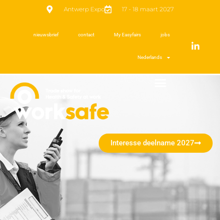
Antwerp Expo
17 - 18 maart 2027
nieuwsbrief
contact
My Easyfairs
jobs
Nederlands
Interesse deelname 2027