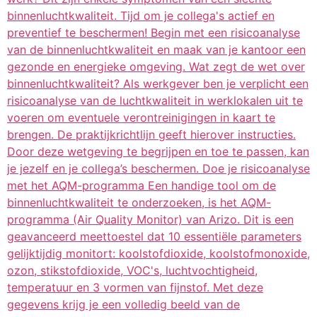
binnenluchtkwaliteit. Tijd om je collega's actief en
preventief te beschermen! Begin met een risicoanalyse
van de binnenluchtkwaliteit en maak van je kantoor een
gezonde en energieke omgeving. Wat zegt de wet over
binnenluchtkwaliteit? Als werkgever ben je verplicht een
risicoanalyse van de luchtkwaliteit in werklokalen uit te
voeren om eventuele verontreinigingen in kaart te
brengen. De praktijkrichtlijn geeft hierover instructies.
Door deze wetgeving te begrijpen en toe te passen, kan
je jezelf en je collega’s beschermen. Doe je risicoanalyse
met het AQM-programma Een handige tool om de
binnenluchtkwaliteit te onderzoeken, is het AQM-
programma (Air Quality Monitor) van Arizo. Dit is een
geavanceerd meettoestel dat 10 essentiële parameters
gelijktijdig monitort: koolstofdioxide, koolstofmonoxide,
ozon, stikstofdioxide, VOC's, luchtvochtigheid,
temperatuur en 3 vormen van fijnstof. Met deze
gegevens krijg je een volledig beeld van de