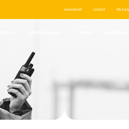
nieuwsbrief
contact
My Easy
oeken
Masterclasses
Demo’s
praktische 