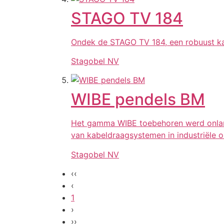
STAGO TV 184
Ondek de STAGO TV 184, een robuust kab
Stagobel NV
WIBE pendels BM
Het gamma WIBE toebehoren werd onlangs
van kabeldraagsystemen in industriële 
Stagobel NV
‹‹
‹
1
›
››