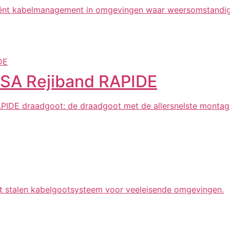
ciënt kabelmanagement in omgevingen waar weersomstandighe
MSA Rejiband RAPIDE
IDE draadgoot: de draadgoot met de allersnelste montage
t stalen kabelgootsysteem voor veeleisende omgevingen.