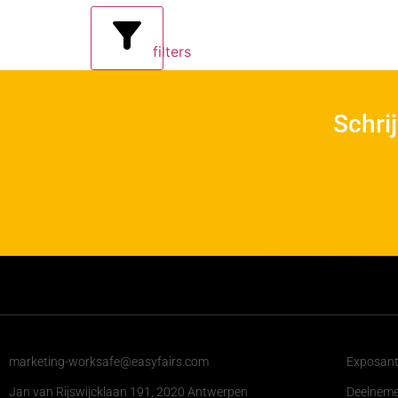
filters
Schri
marketing-worksafe@easyfairs.com
Exposante
Jan van Rijswijcklaan 191, 2020 Antwerpen
Deelnem