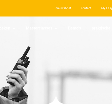
nieuwsbrief
contact
My Easy
oeken
Masterclasses
Demo’s
praktische 