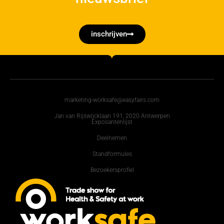
inschrijven
marketing-worksafe@easyfairs.com
Jan van Rijswijcklaan 191, 2020 Antwerpen
Exposantenlijst
Deelnemen
Standformules
Bezoekersprofiel