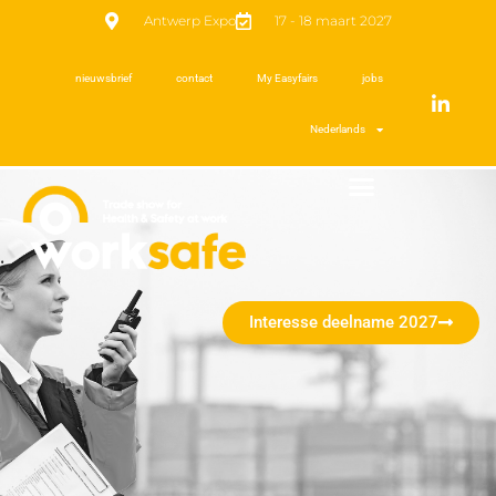
Antwerp Expo
17 - 18 maart 2027
nieuwsbrief
contact
My Easyfairs
jobs
Nederlands
Interesse deelname 2027