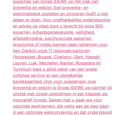
expertise van Groep IDEWE op het vlak van
preventie en welzijn. Een preventie- en
welzijnsbeleid opstellen en uitvoeren hoeft u niet
alleen te doen. Voor onafhankelijke ondersteuning
en advies op maat kunt u terecht bij onze 900
experten. Arbeidsgeneeskunde, veiligheid,
arbeidshygiëne, psychosociale aspecten,
ergonomie of milieu kennen geen geheimen voor
hen. Dankzij onze 11 regionale kantoren
(Antwerpen, Brussel, Charleroi, Gent, Hasselt,
Leuven, Luik, Mechelen, Namen, Roeselare en
Turnhout) bent u altijd zeker van een snelle,
continue service en een uitstekende
bereikbaarheid. Ook voor opleidingen over
preventie en welzijn is Groep IDEWE uw partner bij
uitstek met zowel opleidingen in een klassiek als
innovatief format. Samen met u gaan we voor
gezonde werknemers, die veilig aan de slag gaan
in een optimale werkomgeving en dat ondersteund