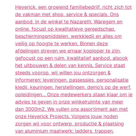
Heyerick, een groeiend familiebedrijf, richt zich tot
de vakman met shop, service & specials. Ons
aanbod, in de winkel te Nazareth, Waregem en
online, focust op kwalitatieve gereedschap,
beschermingsmiddelen, werkkledij en alles om
veilig op hoogte te werken. Binnen deze
afdelingen streven we ernaar koploper te zijn,
gefocust op een ruim, kwalitatief aanbod, alsook
het uitbouwen & delen van kennis. Service staat
steeds voorop, wij willen jou ontzorgen &
informeren: leveringen, passessies, personalisatie
kledij, keuringen, herstellingen, demo’s op de werf,
opleidingen... Onze medewerkers staan klaar om je
advies te geven in onze winkelruimte van meer
dan 3000m2. We vullen ons assortiment aan met
onze Heyerick Projects. Volgens jouw noden
zorgen wij voor ontwerp, productie & plaatsing
van aluminium maatwerk: ladders, trappen,