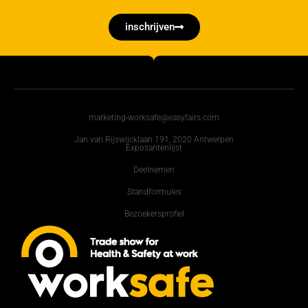
inschrijven
marketing-worksafe@easyfairs.com
Jan van Rijswijcklaan 191, 2020 Antwerpen
Exposantenlijst
Deelnemen
Standformules
Bezoekersprofiel