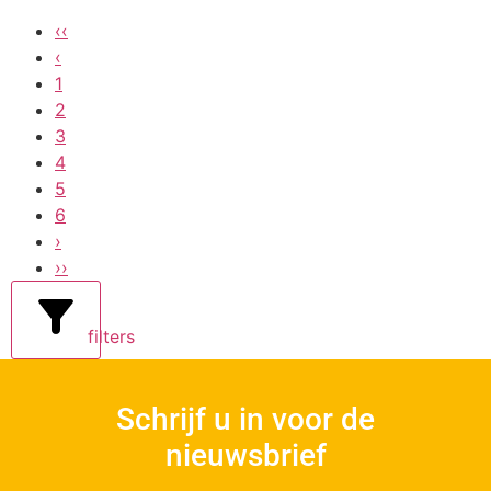
‹‹
‹
1
2
3
4
5
6
›
››
filters
Schrijf u in voor de
nieuwsbrief