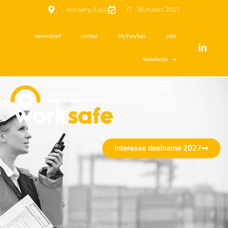
Antwerp Expo
17 - 18 maart 2027
nieuwsbrief
contact
My Easyfairs
jobs
Nederlands
Interesse deelname 2027