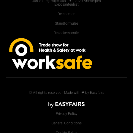
Jan van Rijswijcklaan 191, 2020 Antwerpen
Exposantenlijst
Deelnemen
Standformules
Bezoekersprofiel
© All rights reserved - Made with ❤ by Easyfairs
Privacy Policy
General Conditions
Cookie Policy