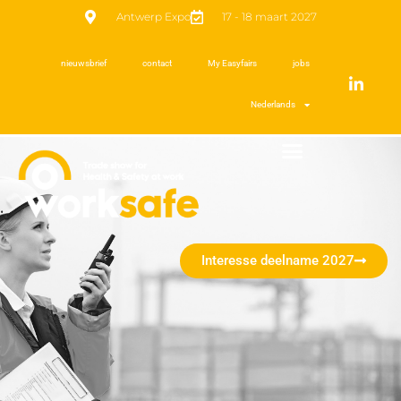
Antwerp Expo
17 - 18 maart 2027
nieuwsbrief
contact
My Easyfairs
jobs
Nederlands
Interesse deelname 2027