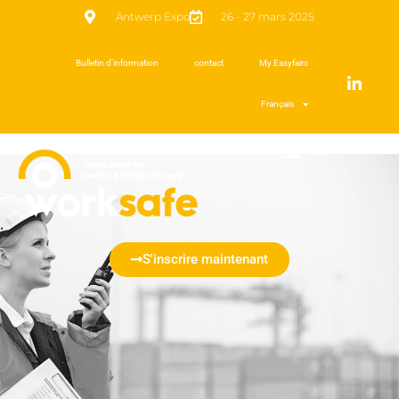
Antwerp Expo
26 - 27 mars 2025
Bulletin d’information
contact
My Easyfairs
Français
S'inscrire maintenant